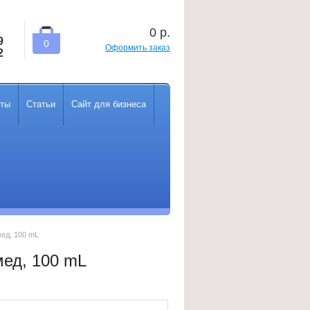
0
р.
9
0
Оформить заказ
2
кты
Статьи
Сайт для бизнеса
ед, 100 mL
ед, 100 mL