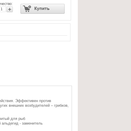
чество:
ействия. Эффективен против
ругих внешних возбудителей – грибков,
витый для рыб
 альдегид - заменитель