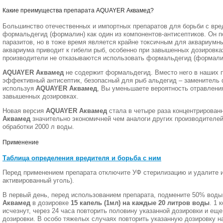
Какие преимущества препарата AQUAYER Аквамед?
Большинство отечественных и импортных препаратов для борьби с вр
формальдегид (формалин) как один из компонентов-антисептиков. Он п
паразитов, но в тоже время является крайне токсичным для аквариумн
аквариума приводит к гибели рыб, особенно при завышенных дозировках
производители не отказываются использовать формальдегид (формалин
AQUAYER Аквамед
не содержит формальдегид. Вместо него в наших 
эффективный антисептик, безопасный для рыб альдегид – заменитель
используя
AQUAYER Аквамед
, Вы уменьшаете вероятность отравлени
завышенных дозировках.
Новая версия
AQUAYER Аквамед
стала в четыре раза концентрирован
Аквамед
значительно экономичней чем аналоги других производителей
обработки 2000 л воды.
Применение
Таблица определения вредителя и борьба с ним
Перед применением препарата отключите УФ стерилизацию и удалите 
активированный уголь).
В первый день, перед использованием препарата, подмените 50% воды
Аквамед
в дозировке
15 капель (1мл) на каждые 20 литров воды
. 1 
исчезнут, через 24 часа повторить половину указанной дозировки и еще 
дозировки. В особо тяжелых случаях повторить указанную дозировку на