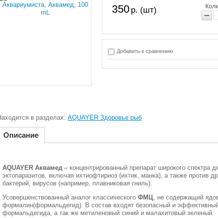
350
Коли
р. (шт)
Добавить к сравнению
Находится в разделах:
AQUAYER Здоровье рыб
Описание
AQUAYER Аквамед
– концентрированный препарат широкого спектра д
эктопаразитов, включая ихтиофтириоз (ихтик, манка), а также против д
бактерий, вирусов (например, плавниковая гниль).
Усовершенствованный аналог классического
ФМЦ
, не содержащий ядо
формалин(формальдегид). В состав входят безопасный и эффективный
формальдегида, а так же метиленовый синий и малахитовый зеленый.