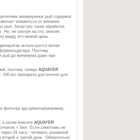
едителями аквариумных рыб содержат
омогает избавиться от внешних
ых рыб. Зачастую такая обработка
. Но, не смотря на это, многие
) ввиду его низкой цены.
препаратах используется более
 формальдегида. Поэтому
я рыб до минимума даже при
ней, поэтому теперь
AQUAYER
. 100 мл препарата достаточно для
из фильтра адсорбенты(например,
, а затем внесите
AQUAYER
колпачок = 5мл. Если симптомы не
через 24 часа - четверть указанной
 второй и третий день. Обязательно